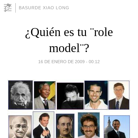
BASURDE XIAO LONG
¿Quién es tu ¨role
model¨?
16 DE ENERO DE 2009 - 00:12