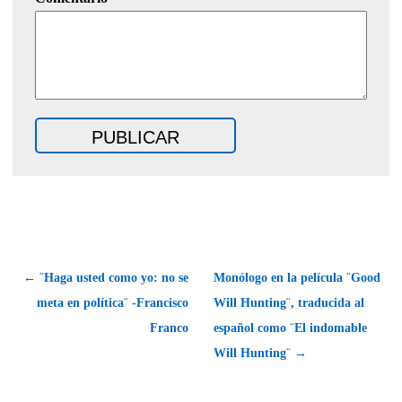
← ¨Haga usted como yo: no se
Monólogo en la película ¨Good
meta en política¨ -Francisco
Will Hunting¨, traducida al
Franco
español como ¨El indomable
Will Hunting¨ →