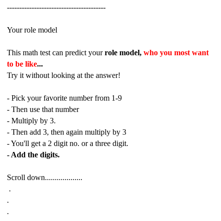
----------------------------------------
Your role model
This math test can predict your
role model,
who you most want
to be like
...
Try it without looking at the answer!
- Pick your favorite number from 1-9
- Then use that number
- Multiply by 3.
- Then add 3, then again multiply by 3
- You'll get a 2 digit no. or a three digit.
- Add the digits.
Scroll down...................
.
.
.