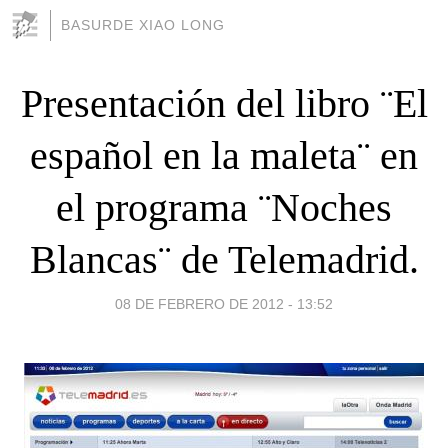
BASURDE XIAO LONG
Presentación del libro ¨El
español en la maleta¨ en
el programa ¨Noches
Blancas¨ de Telemadrid.
08 DE FEBRERO DE 2012 - 13:52