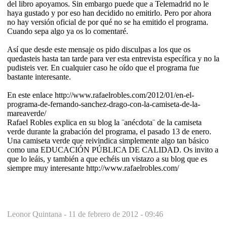
del libro apoyamos. Sin embargo puede que a Telemadrid no le
haya gustado y por eso han decidido no emitirlo. Pero por ahora
no hay versión oficial de por qué no se ha emitido el programa.
Cuando sepa algo ya os lo comentaré.
Así que desde este mensaje os pido disculpas a los que os
quedasteis hasta tan tarde para ver esta entrevista específica y no la
pudisteis ver. En cualquier caso he oído que el programa fue
bastante interesante.
En este enlace http://www.rafaelrobles.com/2012/01/en-el-
programa-de-fernando-sanchez-drago-con-la-camiseta-de-la-
mareaverde/
Rafael Robles explica en su blog la ¨anécdota¨ de la camiseta
verde durante la grabación del programa, el pasado 13 de enero.
Una camiseta verde que reivindica simplemente algo tan básico
como una EDUCACIÓN PÚBLICA DE CALIDAD. Os invito a
que lo leáis, y también a que echéis un vistazo a su blog que es
siempre muy interesante http://www.rafaelrobles.com/
Leonor Quintana -
11 de febrero de 2012 - 09:46