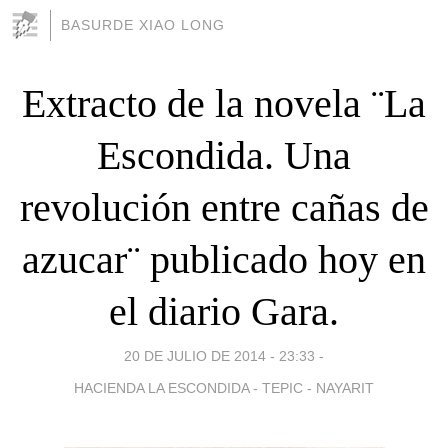
BASURDE XIAO LONG
Extracto de la novela ¨La
Escondida. Una
revolución entre cañas de
azucar¨ publicado hoy en
el diario Gara.
20 DE JULIO DE 2014 - 23:33
-
HACIENDA LA ESCONDIDA - TEPIC - NAYARIT