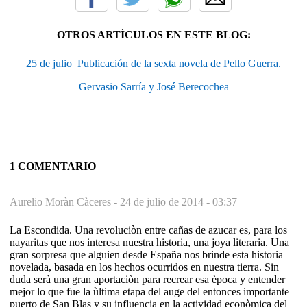
OTROS ARTÍCULOS EN ESTE BLOG:
25 de julio  Publicación de la sexta novela de Pello Guerra.
Gervasio Sarría y José Berecochea
1 COMENTARIO
Aurelio Moràn Càceres -
24 de julio de 2014 - 03:37
La Escondida. Una revoluciòn entre cañas de azucar es, para los
nayaritas que nos interesa nuestra historia, una joya literaria. Una
gran sorpresa que alguien desde España nos brinde esta historia
novelada, basada en los hechos ocurridos en nuestra tierra. Sin
duda serà una gran aportaciòn para recrear esa època y entender
mejor lo que fue la ùltima etapa del auge del entonces importante
puerto de San Blas y su influencia en la actividad econòmica del