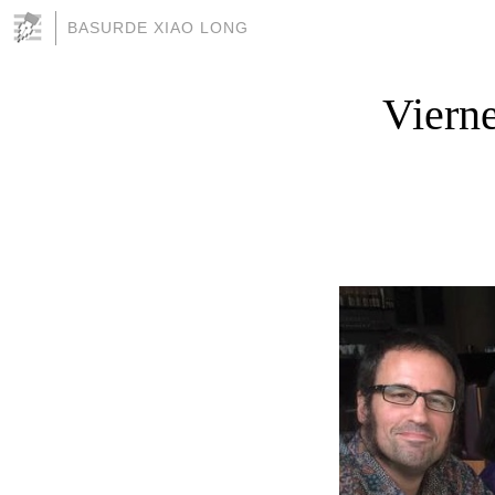
BASURDE XIAO LONG
Viern