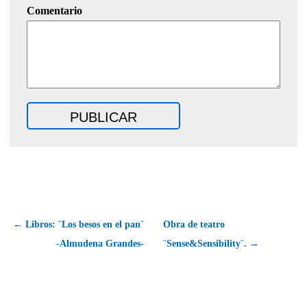
Comentario
← Libros: ¨Los besos en el pan¨
Obra de teatro
-Almudena Grandes-
¨Sense&Sensibility¨. →