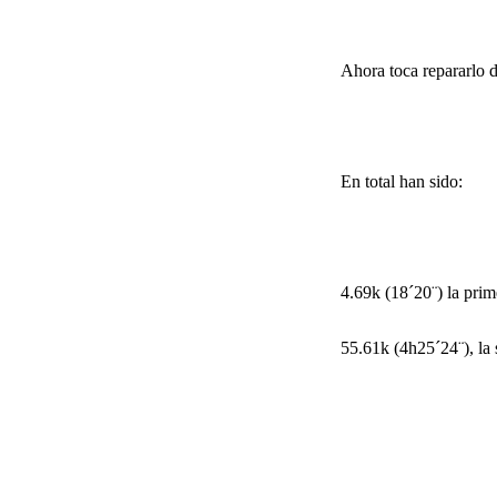
Ahora toca repararlo d
En total han sido:
4.69k (18´20¨) la prime
55.61k (4h25´24¨), la 