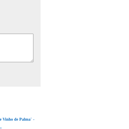
e Vinho de Palma¨ -
 →