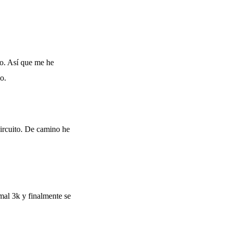
do. Así que me he
o.
circuito. De camino he
mal 3k y finalmente se