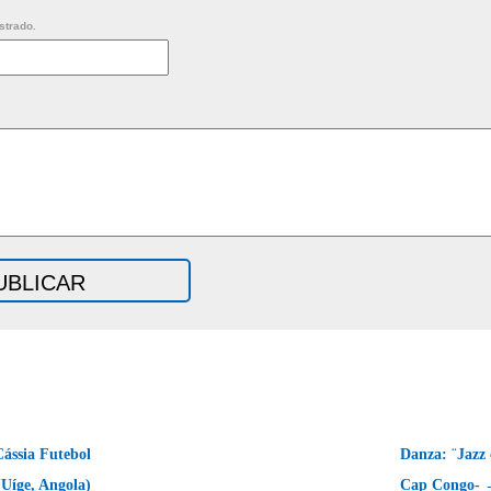
strado.
ássia Futebol
Danza: ¨Jazz 
(Uíge, Angola)
Cap Congo-