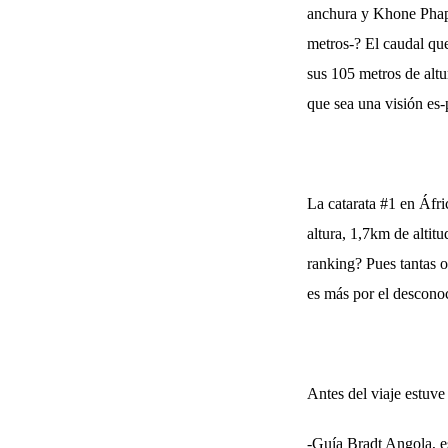
anchura y Khone Phaph
metros-? El caudal que
sus 105 metros de alt
que sea una visión es-p
La catarata #1 en Áfri
altura, 1,7km de altit
ranking? Pues tantas 
es más por el desconoc
Antes del viaje estuve 
-Guía Bradt Angola, es