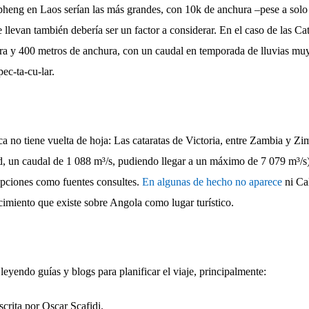
eng en Laos serían las más grandes, con 10k de anchura –pese a solo 
 llevan también debería ser un factor a considerar. En el caso de las Ca
ura y 400 metros de anchura, con un caudal en temporada de lluvias mu
ec-ta-cu-lar.
ca no tiene vuelta de hoja: Las cataratas de Victoria, entre Zambia y Z
ud, un caudal de 1 088 m³/s, pudiendo llegar a un máximo de 7 079 m³/s)
opciones como fuentes consultes.
En algunas de hecho no aparece
ni Ca
imiento que existe sobre Angola como lugar turístico.
leyendo guías y blogs para planificar el viaje, principalmente:
crita por Oscar Scafidi.