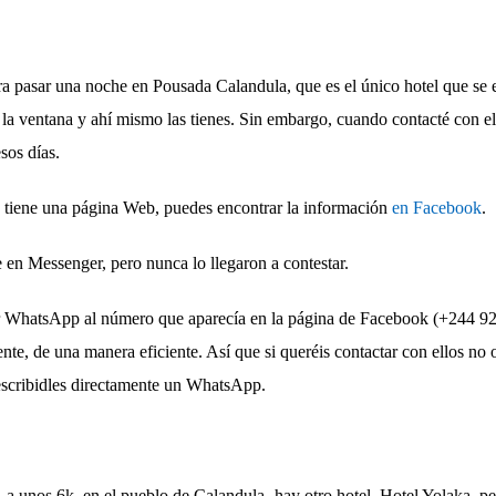
a pasar una noche en Pousada Calandula, que es el único hotel que se e
s la ventana y ahí mismo las tienes. Sin embargo, cuando contacté con e
sos días.
tiene una página Web, puedes encontrar la información
en Facebook
.
 en Messenger, pero nunca lo llegaron a contestar.
r WhatsApp al número que aparecía en la página de Facebook (+244 92
te, de una manera eficiente. Así que si queréis contactar con ellos no os
escribidles directamente un WhatsApp.
 –a unos 6k, en el pueblo de Calandula- hay otro hotel, Hotel Yolaka, pe