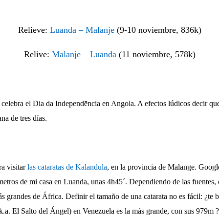
Relieve:
Luanda – Malanje
(9-10 noviembre, 836k)
Relive:
Malanje – Luanda
(11 noviembre, 578k)
celebra el Dia da Independēncia en Angola. A efectos lúdicos decir que
na de tres días.
ra visitar
las cataratas de Kalandula
, en la provincia de Malange. Goog
etros de mi casa en Luanda, unas 4h45´. Dependiendo de las fuentes, es
s grandes de África. Definir el tamaño de una catarata no es fácil: ¿te b
.a. El Salto del Ángel) en Venezuela es la más grande, con sus 979m ? 