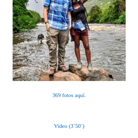
369 fotos aquí.
Video (3´50¨)