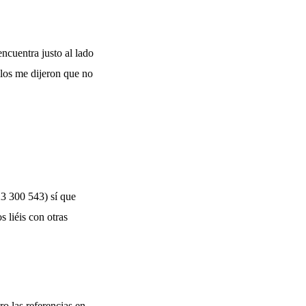
ncuentra justo al lado
llos me dijeron que no
3 300 543) sí que
 liéis con otras
ro las referencias en