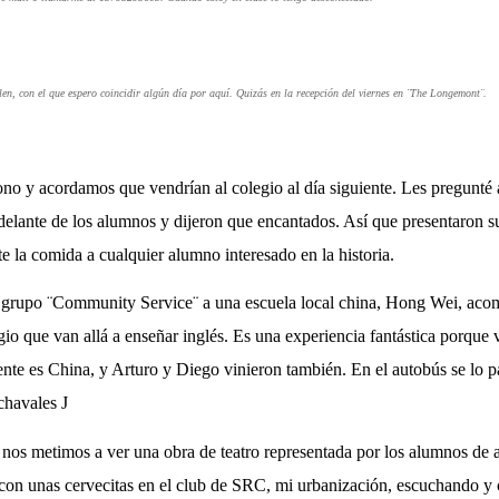
len, con el que espero coincidir algún día por aquí. Quizás en la recepción del viernes en ¨The Longemont¨.
no y acordamos que vendrían al colegio al día siguiente. Les pregunté a
delante de los alumnos y dijeron que encantados. Así que presentaron su
e la comida a cualquier alumno interesado en la historia.
l grupo ¨Community Service¨ a una escuela local china, Hong Wei, ac
gio que van allá a enseñar inglés. Es una experiencia fantástica porque
nte es China, y Arturo y Diego vinieron también. En el autobús se lo p
 chavales
J
y nos metimos a ver una obra de teatro representada por los alumnos de
con unas cervecitas en el club de SRC, mi urbanización, escuchando y c