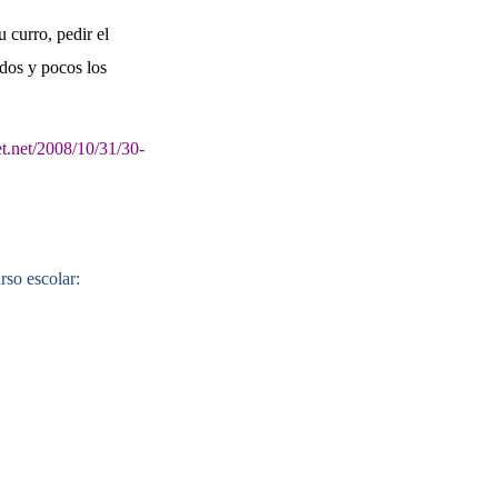
 curro, pedir el
ados y pocos los
net.net/2008/10/31/30-
rso escolar: