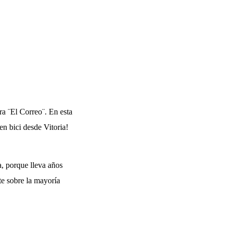
ra ¨El Correo¨. En esta
n bici desde Vitoria!
a, porque lleva años
te sobre la mayoría