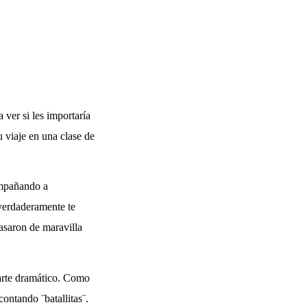
 ver si les importaría
 viaje en una clase de
ompañando a
 verdaderamente te
asaron de maravilla
 arte dramático. Como
ontando ¨batallitas¨.