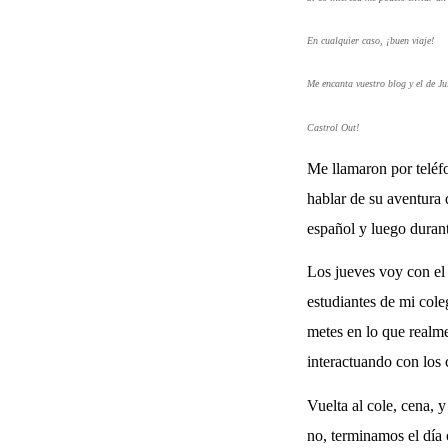
En cualquier caso, ¡buen viaje!
Me encanta vuestro blog y el de Ju
Castrol Out!
Me llamaron por teléfo
hablar de su aventura 
español y luego durant
Los jueves voy con e
estudiantes de mi cole
metes en lo que realme
interactuando con los
Vuelta al cole, cena, 
no, terminamos el día 