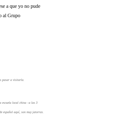
pese a que yo no pude
to al Grupo
s pasar a visitarla.
 escuela local china –a las 3
de español aquí, son muy jatorras.
.