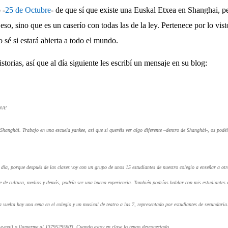
 -
25 de Octubre
- de que sí que existe una Euskal Etxea en Shanghai, 
eso, sino que es un caserío con todas las de la ley. Pertenece por lo vis
sé si estará abierta a todo el mundo.
torias, así que al día siguiente les escribí un mensaje en su blog:
NA!
 Shanghái. Trabajo en una escuela yankee, así que si queréis ver algo diferente –dentro de Shanghái-, os podéi
ía, porque después de las clases voy con un grupo de unos 15 estudiantes de nuestro colegio a enseñar a otra
te de cultura, medios y demás, podría ser una buena experiencia. También podrías hablar con mis estudiantes 
la vuelta hay una cena en el colegio y un musical de teatro a las 7, representado por estudiantes de secundaria
n e-mail o llamarme al 13795295603. Cuando estoy en clase lo tengo desconectado.