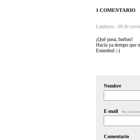
1 COMENTARIO
Lataburu -
09 de novi
¡Qué pasa, barbas!
Hacía ya tiempo que n
Estambul :-)
Nombre
E-mail
No será mo
Comentario