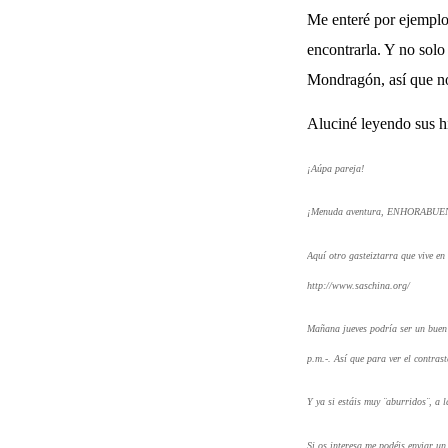
Me enteré por ejemplo
encontrarla.
Y no solo 
Mondragón, así que no 
Aluciné leyendo sus his
¡Aúpa pareja!
¡Menuda aventura, ENHORABUE
Aquí otro gasteiztarra que vive en
http://www.saschina.org/
Mañana jueves podría ser un buen d
p.m.-. Así que para ver el contras
Y ya si estáis muy ¨aburridos¨, a 
Si os interesa me podéis enviar u