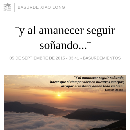
BASURDE XIAO LONG
¨y al amanecer seguir
soñando...¨
05 DE SEPTIEMBRE DE 2015 - 03:41
-
BASURDEMIENTOS