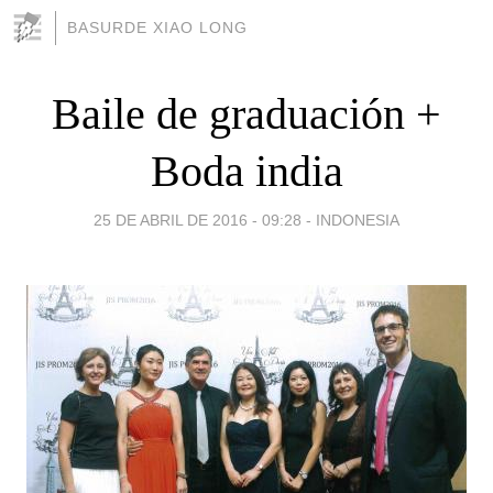
BASURDE XIAO LONG
Baile de graduación +
Boda india
25 DE ABRIL DE 2016 - 09:28
-
INDONESIA