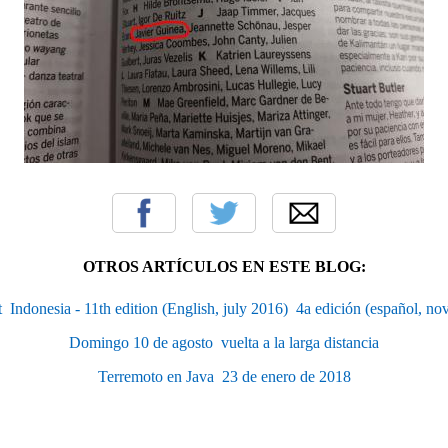
OTROS ARTÍCULOS EN ESTE BLOG:
  Indonesia - 11th edition (English, july 2016)  4a edición (español, n
Domingo 10 de agosto  vuelta a la larga distancia
Terremoto en Java  23 de enero de 2018