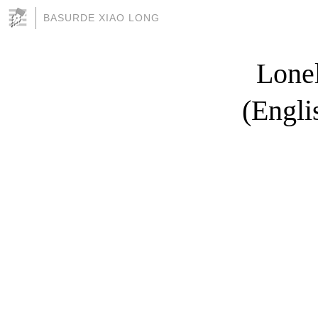
BASURDE XIAO LONG
Lonel
(Engli