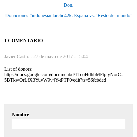
Don.
Donaciones #indonesiantarctic42k: España vs. ¨Resto del mundo¨
1 COMENTARIO
Javier Castro -
27 de mayo de 2017 - 15:04
List of donors:
https://docs.google.com/document/d/1TcoHdhbMFtptyNorC-
5BTkwOrLfX3YuvW9v4Y-tPTF0/edit?ts=56fcbded
Nombre