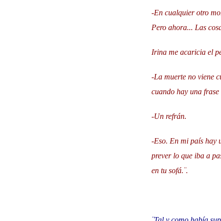
-En cualquier otro mom
Pero ahora... Las cos
Irina me acaricia el 
-La muerte no viene c
cuando hay una frase 
-Un refrán.
-Eso. En mi país hay u
prever lo que iba a p
en tu sofá.¨.
¨Tal y como había supu