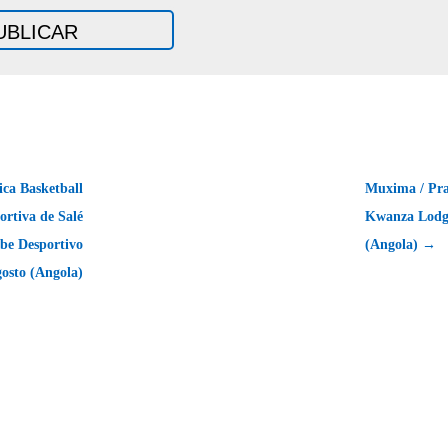
ica Basketball
Muxima / Pra
ortiva de Salé
Kwanza Lodg
be Desportivo
(Angola) →
gosto (Angola)