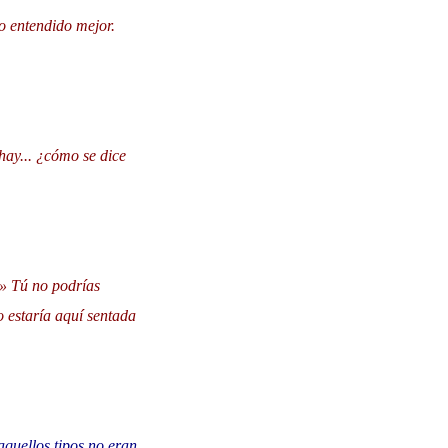
lo entendido mejor.
hay... ¿cómo se dice
.» Tú no podrías
o estaría aquí sentada
aquellos tipos no eran