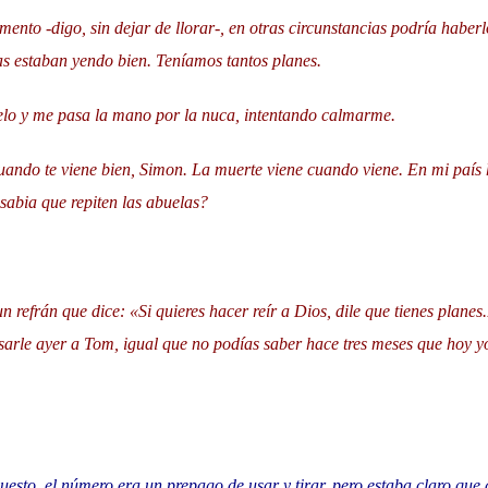
ento -digo, sin dejar de llorar-, en otras circunstancias podría haber
as estaban yendo bien. Teníamos tantos planes.
pelo y me pasa la mano por la nuca, intentando calmarme.
uando te viene bien, Simon. La muerte viene cuando viene. En mi país 
sabia que repiten las abuelas?
n refrán que dice: «Si quieres hacer reír a Dios, dile que tienes planes
asarle ayer a Tom, igual que no podías saber hace tres meses que hoy y
esto, el número era un prepago de usar y tirar, pero estaba claro que 