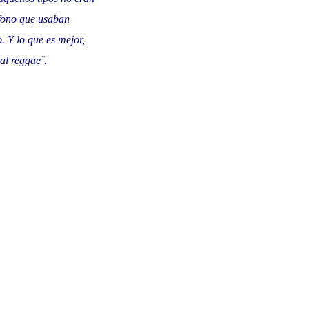
léfono que usaban
 Y lo que es mejor,
val reggae¨.