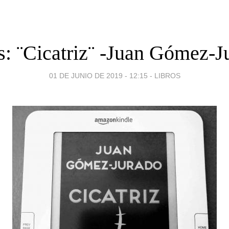
s: ¨Cicatriz¨ -Juan Gómez-J
01 DE JUNIO DE 2019 - 12:15
-
LIBROS