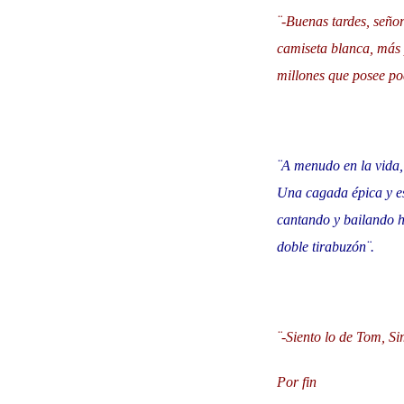
¨-Buenas tardes, seño
camiseta blanca, más p
millones que posee po
¨A menudo en la vida,
Una cagada épica y es
cantando y bailando h
doble tirabuzón¨.
¨-Siento lo de Tom, Si
Por fin