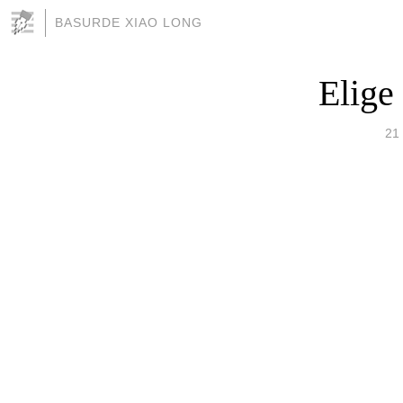
BASURDE XIAO LONG
Elige
21