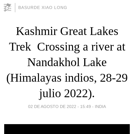
BASURDE XIAO LONG
Kashmir Great Lakes
Trek  Crossing a river at
Nandakhol Lake
(Himalayas indios, 28-29
julio 2022).
02 DE AGOSTO DE 2022 - 15:49
-
INDIA