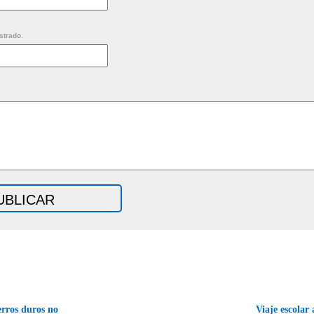
strado.
erros duros no
Viaje escolar