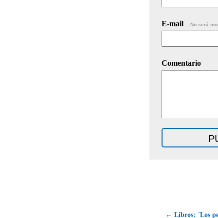
E-mail
No será mo
Comentario
← Libros: ¨Los p