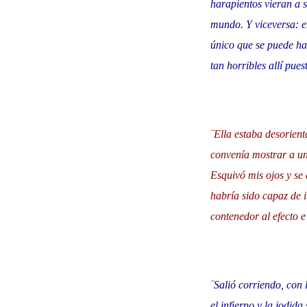
harapientos vieran a s
mundo. Y viceversa: 
único que se puede ha
tan horribles allí pues
¨Ella estaba desorien
convenía mostrar a un
Esquivó mis ojos y se 
habría sido capaz de i
contenedor al efecto e
¨Salió corriendo, con 
el infierno y la jodid