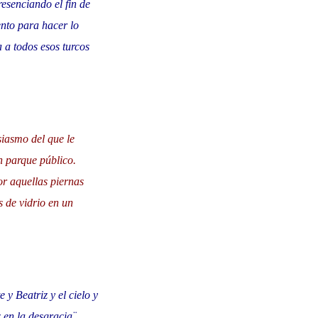
resenciando el fin de
nto para hacer lo
 a todos esos turcos
siasmo del que le
n parque público.
or aquellas piernas
s de vidrio en un
y Beatriz y el cielo y
 en la desgracia¨.