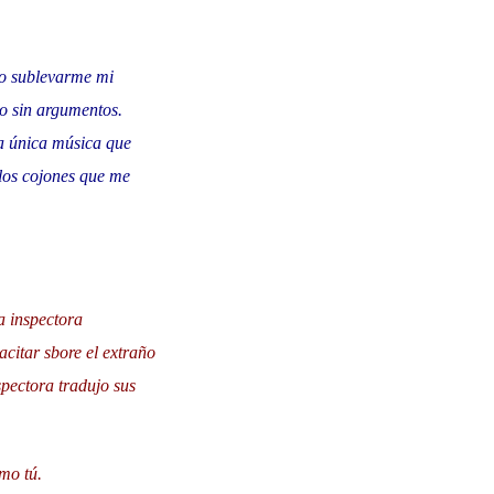
do sublevarme mi
o sin argumentos.
a única música que
los cojones que me
a inspectora
citar sbore el extraño
spectora tradujo sus
mo tú.