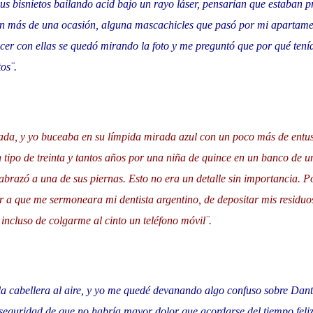
us bisnietos bailando acid bajo un rayo láser, pensarían que estaban p
en más de una ocasión, alguna mascachicles que pasó por mi apartame
cer con ellas se quedó mirando la foto y me preguntó que por qué tenía
tos¨.
tada, y yo buceaba en su límpida mirada azul con un poco más de entu
 tipo de treinta y tantos años por una niña de quince en un banco de u
abrazó a una de sus piernas. Esto no era un detalle sin importancia. P
r a que me sermoneara mi dentista argentino, de depositar mis residuo
 incluso de colgarme al cinto un teléfono móvil¨.
la cabellera al aire, y yo me quedé devanando algo confuso sobre Dante 
a seguridad de que no habría mayor dolor que acordarse del tiempo feliz