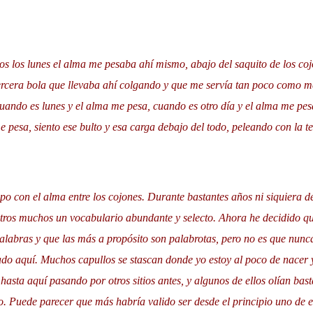
os los lunes el alma me pesaba ahí mismo, abajo del saquito de los co
ercera bola que llevaba ahí colgando y que me servía tan poco como me
uando es lunes y el alma me pesa, cuando es otro día y el alma me pes
e pesa, siento ese bulto y esa carga debajo del todo, peleando con la tel
ipo con el alma entre los cojones. Durante bastantes años ni siquiera d
 otros muchos un vocabulario abundante y selecto. Ahora he decidido q
palabras y que las más a propósito son palabrotas, pero no es que nun
gado aquí. Muchos capullos se stascan donde yo estoy al poco de nacer
hasta aquí pasando por otros sitios antes, y algunos de ellos olían bas
 Puede parecer que más habría valido ser desde el principio uno de e