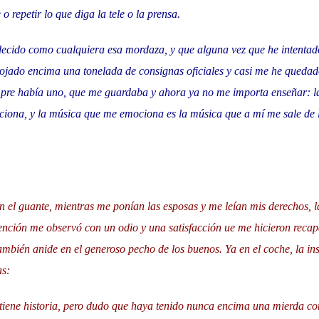
 o repetir lo que diga la tele o la prensa.
ecido como cualquiera esa mordaza, y que alguna vez que he intenta
rojado encima una tonelada de consignas oficiales y casi me he quedad
mpre había uno, que me guardaba y ahora ya no me importa enseñar: l
ciona, y la música que me emociona es la música que a mí me sale de 
n el guante, mientras me ponían las esposas y me leían mis derechos, l
ención me observó con un odio y una satisfacción ue me hicieron recapa
ambién anide en el generoso pecho de los buenos. Ya en el coche, la in
as:
 tiene historia, pero dudo que haya tenido nunca encima una mierda co