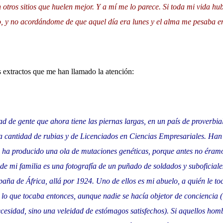
tros sitios que huelen mejor. Y a mí me lo parece. Si toda mi vida hub
o, y no acordándome de que aquel día era lunes y el alma me pesaba en
 extractos que me han llamado la atención:
dad de gente que ahora tiene las piernas largas, en un país de proverbial
la cantidad de rubias y de Licenciados en Ciencias Empresariales. Han
 ha producido una ola de mutaciones genéticas, porque antes no éramo
de mi familia es una fotografía de un puñado de soldados y suboficial
ña de África, allá por 1924. Uno de ellos es mi abuelo, a quién le tocó
 lo que tocaba entonces, aunque nadie se hacía objetor de conciencia (
ecesidad, sino una veleidad de estómagos satisfechos). Si aquellos hom