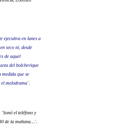
e ejecutiva en lunes a
 en seco ni, desde
des de aquel
ueza del bolchevique
 a medida que se
y el melodrama¨.
 ¨
Sonó el teléfono y
5.30 de la mañana…
¨.