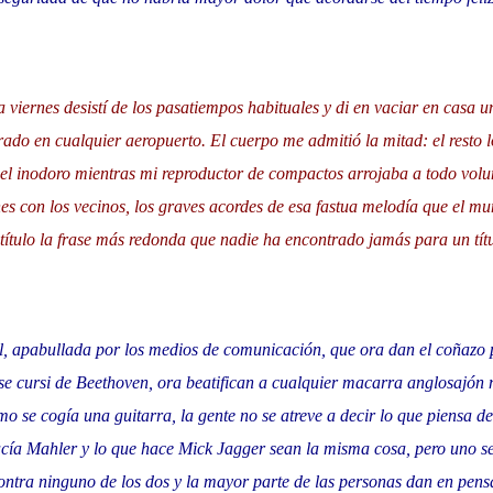
 viernes desistí de los pasatiempos habituales y di en vaciar en casa u
do en cualquier aeropuerto. El cuerpo me admitió la mitad: el resto l
l inodoro mientras mi reproductor de compactos arrojaba a todo vol
es con los vecinos, los graves acordes de esa fastua melodía que el m
título la frase más redonda que nadie ha encontrado jamás para un títul
, apabullada por los medios de comunicación, que ora dan el coñazo
ese cursi de Beethoven, ora beatifican a cualquier macarra anglosajón
 se cogía una guitarra, la gente no se atreve a decir lo que piensa de
acía Mahler y lo que hace Mick Jagger sean la misma cosa, pero uno s
ontra ninguno de los dos y la mayor parte de las personas dan en pens