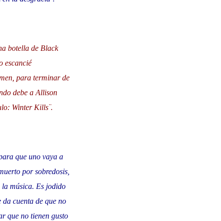
na botella de Black
o escancié
umen, para terminar de
undo debe a Allison
o: Winter Kills¨.
 para que uno vaya a
 muerto por sobredosis,
 la música. Es jodido
e da cuenta de que no
ar que no tienen gusto