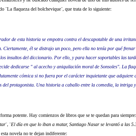
o ¨La flaqueza del bolchevique¨, que trata de lo siguiente:
rador de esta historia se empotra contra el descapotable de una irritant
 Ciertamente, él se distrajo un poco, pero ella no tenía por qué frenar
 los insultos del diccionario. Por ello, y para hacer soportables las tar
cide dedicarse " al acecho y aniquilación moral de Sonsoles". La flaq
lutamente cómica si no fuera por el carácter inquietante que adquiere
 del protagonista. Una historia a caballo entre la comedia, la intriga 
forma potente. Hay comienzos de libros que se te quedan para siempre:
tar
¨, ¨
El día en que lo iban a matar, Santiago Nasar se levantó a las 
 esta novela no te dejan indiferente: