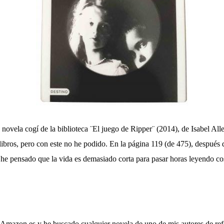
novela cogí de la biblioteca ¨El juego de Ripper¨ (2014), de Isabel All
s libros, pero con este no he podido. En la página 119 (de 475), después
 he pensado que la vida es demasiado corta para pasar horas leyendo co
 Amazon.es y he buscado cualquier novela de uno de mis autores de re