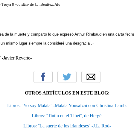
Troya 8 –Jordán- de J.J. Benítez. Aio!
idea de la muerte y comparto lo que expresó Arthur Rimbaud en una carta fecha
un mismo lugar siempre la consideré una desgracia¨.»
¨ -Javier Reverte-
OTROS ARTÍCULOS EN ESTE BLOG:
Libros: ¨Yo soy Malala¨ -Malala Yousafzai con Christina Lamb-
Libros: ¨Tintín en el Tíbet¨, de Hergé.
Libros: ¨La suerte de los irlandeses¨ -J.L. Rod-