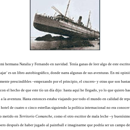
n mi hermana Natalia y Fernando en navidad. Tenía ganas de leer algo de este escrit
iajar¨ es un libro autobiográfico, donde narra algunas de sus aventuras. En mi opin
amente prescindibles –empezando por el principio, el crucero- y otras que son bastan
n el hecho de que este tío un día dijo: hasta aquí he llegado, yo lo que quiero ha
y a la aventura. Hasta entonces estaba viajando por todo el mundo en calidad de repo
 hotel de cuatro o cinco estrellas siguiendo la política internacional no era conocer
do metido en
Territorio Comanche
, como el otro escritor de mala leche –y buenísim
e pero después de haber jugado al paintball e imaginarme que podría ser un campo de 