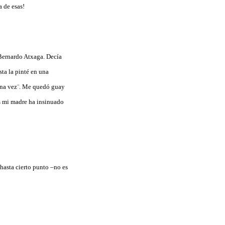
a de esas!
a Bernardo Atxaga. Decía
sta la pinté en una
 una vez¨. Me quedó guay
es mi madre ha insinuado
hasta cierto punto –no es