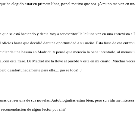
ue ha elegido estar en primera línea, por el motivo que sea. ¡A mi no me ven en un
lo que se está haciendo y decir ¨voy a ser escritor¨ la leí una vez en una entrevista 
 oficios hasta que decidió dar una oportunidad a su sueño. Esta frase de esa entrevi
eciclar de una basura en Madrid: ¨y pensé que merecía la pena intentarlo, al menos
da, con esta frase. De Madrid me la llevé al pueblo y está en mi cuarto. Muchas vec
 pero desafortunadamente para ella.... ¡no se toca!
J
as de leer una de sus novelas. Autobiografías están bien, pero su vida me interesa 
 recomendación de algún lector por ahí?