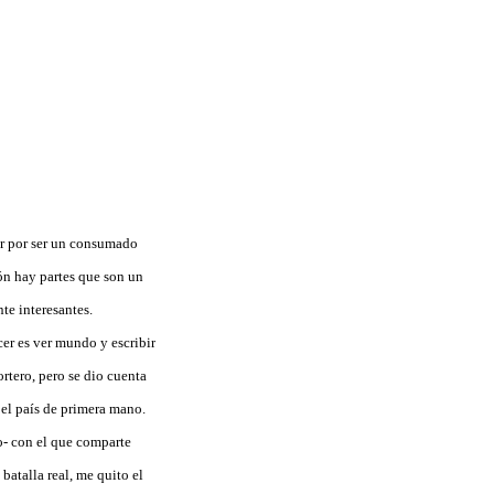
or por ser un consumado
ión hay partes que son un
te interesantes.
cer es ver mundo y escribir
rtero, pero se dio cuenta
 el país de primera mano.
o- con el que comparte
batalla real, me quito el