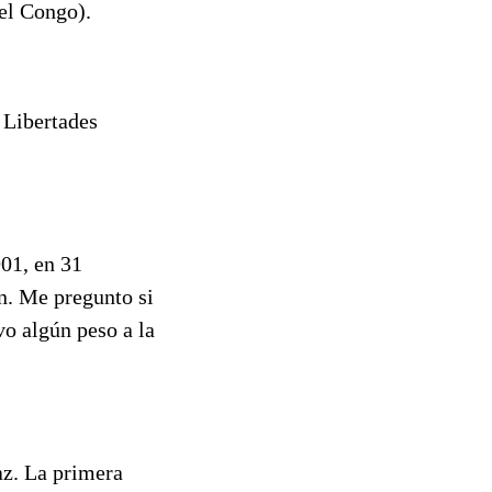
el Congo).
 Libertades
01, en 31
n. Me pregunto si
vo algún peso a la
az. La primera