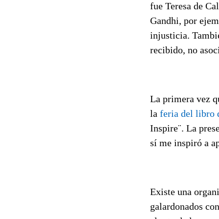
fue Teresa de Ca
Gandhi, por ejem
injusticia. Tambi
recibido, no asoc
La primera vez qu
la
feria del libr
Inspire¨. La pres
sí me inspiró a a
Existe una organ
galardonados con