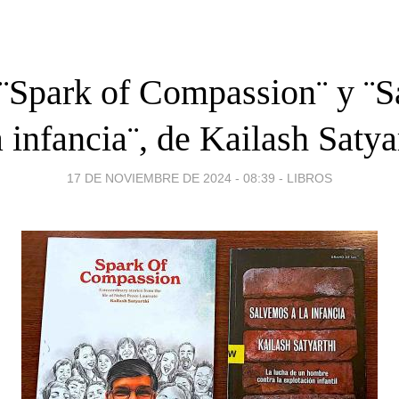
 ¨Spark of Compassion¨ y ¨
a infancia¨, de Kailash Satya
17 DE NOVIEMBRE DE 2024 - 08:39
-
LIBROS