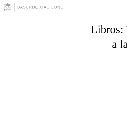
BASURDE XIAO LONG
Libros:
a l