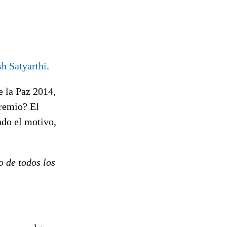
sh Satyarthi
.
 la Paz 2014,
premio? El
do el motivo,
o de todos los