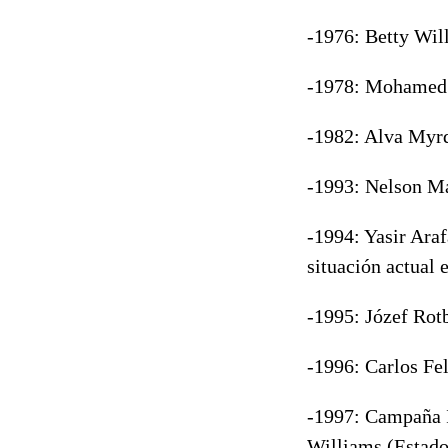
-1976: Betty Wil
-1978: Mohamed 
-1982: Alva Myrd
-1993: Nelson Ma
-1994: Yasir Araf
situación actual e
-1995: Józef Rot
-1996: Carlos Fe
-1997: Campaña I
Williams (Estado