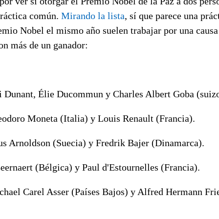
por ver si otorgar el Premio Nobel de la Paz a dos pers
práctica común.
Mirando la lista
, sí que parece una prá
emio Nobel el mismo año suelen trabajar por una causa 
on más de un ganador:
i Dunant, Élie Ducommun y Charles Albert Goba (suizo
eodoro Moneta (Italia) y Louis Renault (Francia).
us Arnoldson (Suecia) y Fredrik Bajer (Dinamarca).
ernaert (Bélgica) y Paul d'Estournelles (Francia).
chael Carel Asser (Países Bajos) y Alfred Hermann Fri