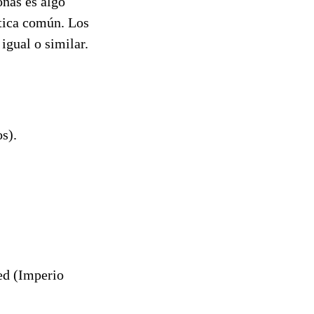
onas es algo
ctica común. Los
igual o similar.
s).
ed (Imperio