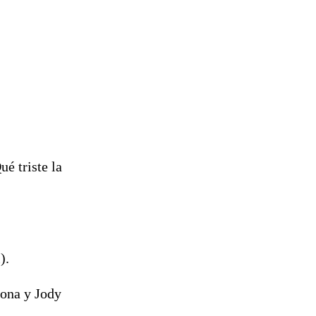
ué triste la
).
sona y Jody