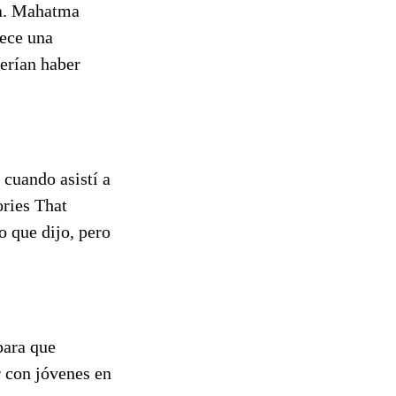
ia. Mahatma
rece una
berían haber
 cuando asistí a
ories That
o que dijo, pero
para que
 con jóvenes en