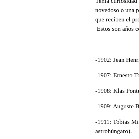
Tenía curiosidad 
novedoso o una 
que reciben el pr
Estos son años c
-1902: Jean Henr
-1907: Ernesto T
-1908: Klas Pont
-1909: Auguste Be
-1911: Tobias Mi
astrohúngaro).