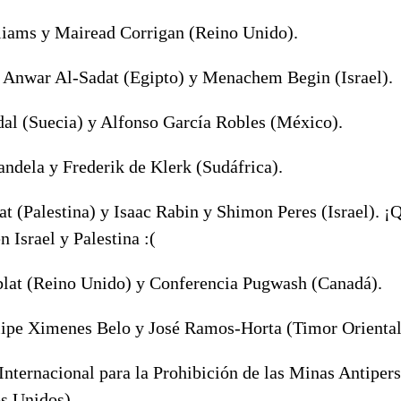
liams y Mairead Corrigan (Reino Unido).
Anwar Al-Sadat (Egipto) y Menachem Begin (Israel).
al (Suecia) y Alfonso García Robles (México).
ndela y Frederik de Klerk (Sudáfrica).
at (Palestina) y Isaac Rabin y Shimon Peres (Israel). ¡Q
n Israel y Palestina :(
blat (Reino Unido) y Conferencia Pugwash (Canadá).
lipe Ximenes Belo y José Ramos-Horta (Timor Oriental
nternacional para la Prohibición de las Minas Antiper
s Unidos).