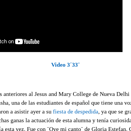
Video 3´33¨
as anteriores al Jesus and Mary College de Nueva Delhi
sha, una de las estudiantes de español que tiene una vo
on a asistir ayer a su
fiesta de despedida
, ya que se g
has ganas la actuación de esta alumna y tenía curiosid
ía esta vez. Fue con ¨Oye mi canto¨ de Gloria Estefan.