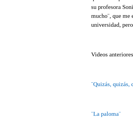
su profesora Soni
mucho¨, que me e
universidad, per
Videos anteriores
¨Quizás, quizás, 
¨La paloma¨