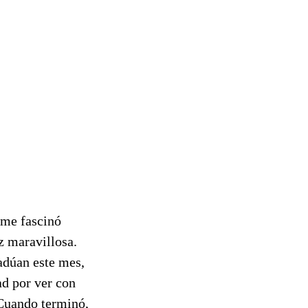
 me fascinó
z maravillosa.
radúan este mes,
ad por ver con
 Cuando terminó,