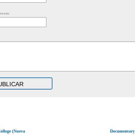
strado.
ollege (Nueva
Documentary F