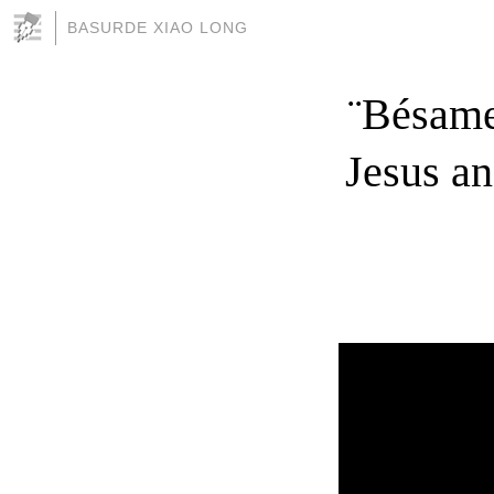
BASURDE XIAO LONG
¨Bésame
Jesus a