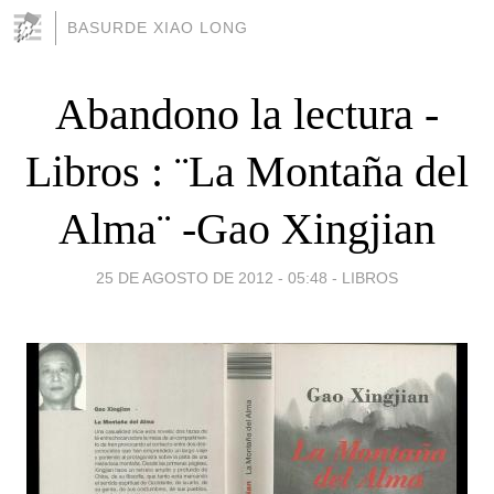
BASURDE XIAO LONG
Abandono la lectura -
Libros : ¨La Montaña del
Alma¨ -Gao Xingjian
25 DE AGOSTO DE 2012 - 05:48
-
LIBROS