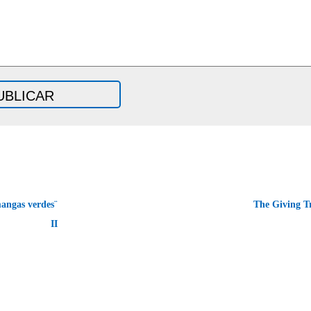
angas verdes¨
The Giving T
II