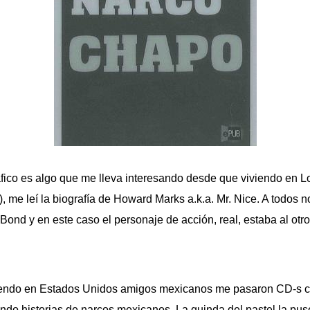
áfico es algo que me lleva interesando desde que viviendo en Lo
, me leí la biografía de Howard Marks a.k.a. Mr. Nice. A todos 
Bond y en este caso el personaje de acción, real, estaba al otro
iendo en Estados Unidos amigos mexicanos me pasaron CD-s c
endo historias de narcos mexicanos. La guinda del pastel la pus