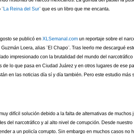
 ¨
La Reina del Sur
¨ que es un libro que me encanta.
gosto se publicó en
XLSemanal.com
un reportaje sobre el nar
Guzmán Loera, alias ¨El Chapo¨. Tras leerlo me descargué este 
dado impresionado con la brutalidad del mundo del narcotráfic
s de lo que pasa en Ciudad Juárez y en otros lugares de ese p
án en las noticias día sí y día también. Pero este estudio más s
uy difícil solución debido a la falta de alternativas de muchos
es del narcotráfico y al alto nivel de corrupción. Desde nuestro
ntender a un policía corrupto. Sin embargo en muchos casos no 