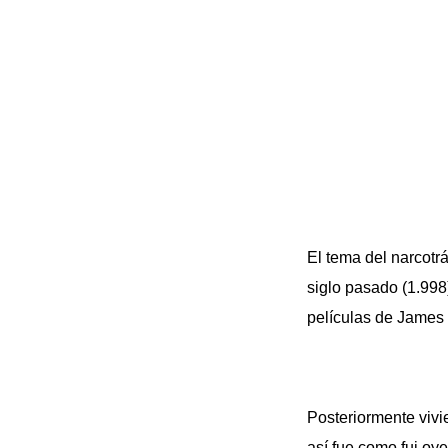
El tema del narcotr
siglo pasado (1.998)
películas de James 
Posteriormente viv
así fue como fui oy