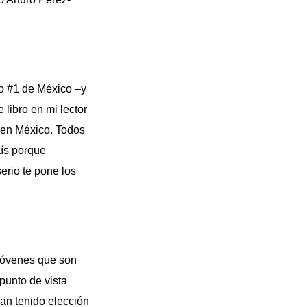
co #1 de México –y
libro en mi lector
o en México. Todos
aís porque
erio te pone los
 jóvenes que son
 punto de vista
han tenido elección