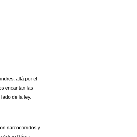
ndres, allá por el
nos encantan las
 lado de la ley.
on narcocorridos y
o Arturo Pérez-