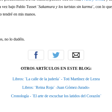
a vez bajo Pablo Tusset ¨
Sakamura y los turistas sin karma
¨, con lo qu
o tendré en mis manos.
os, no lo dudéis.
OTROS ARTÍCULOS EN ESTE BLOG:
Libros: ¨La calle de la judería¨ - Toti Martínez de Lezea
Libros: ¨Reina Roja¨ -Juan Gómez-Jurado-
Cronología - ¨El arte de escuchar los latidos del Corazón¨