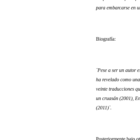
para embarcarse en un
Biografía:
¨Pese a ser un autor 
ha revelado como una 
veinte traducciones q
un cruasán (2001), En
(2011)¨.
Posteriormente bajo o