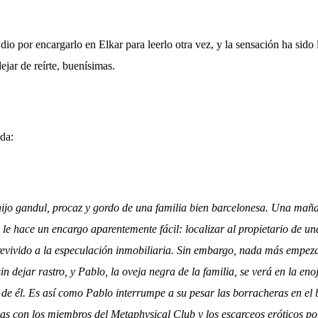
io por encargarlo en Elkar para leerlo otra vez, y la sensación ha sido
ejar de reírte, buenísimas.
ada:
 hijo gandul, procaz y gordo de una familia bien barcelonesa. Una mañ
 le hace un encargo aparentemente fácil: localizar al propietario de u
revivido a la especulación inmobiliaria. Sin embargo, nada más empeza
 dejar rastro, y Pablo, la oveja negra de la familia, se verá en la eno
 de él. Es así como Pablo interrumpe a su pesar las borracheras en el b
icas con los miembros del Metaphysical Club y los escarceos eróticos po