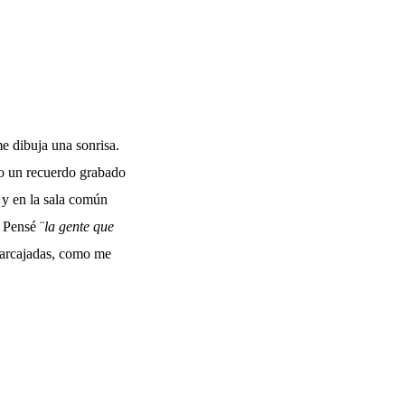
me dibuja una sonrisa.
go un recuerdo grabado
- y en la sala común
 Pensé ¨
la gente que
a carcajadas, como me