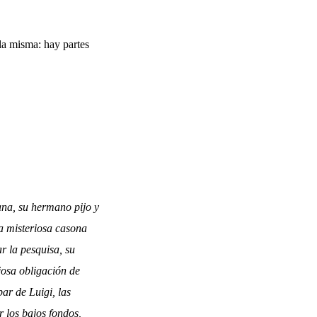
 la misma: hay partes
ana, su hermano pijo y
na misteriosa casona
r la pesquisa, su
josa obligación de
ar de Luigi, las
r los bajos fondos,