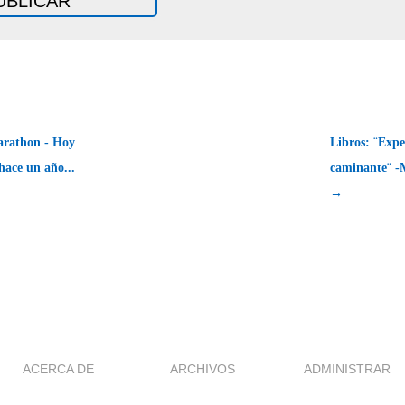
arathon - Hoy
Libros: ¨Expe
hace un año...
caminante¨ -
→
ACERCA DE
ARCHIVOS
ADMINISTRAR