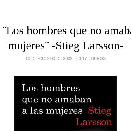
: ¨Los hombres que no amaba
mujeres¨ -Stieg Larsson-
10 DE AGOSTO DE 2009 - 03:17
-
LIBROS