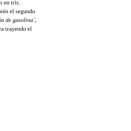
 un tris.
bién el segundo
ón de gasolina¨
,
a trayendo el