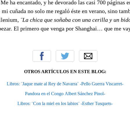
 Me ha encantado, y he devorado las casi 700 páginas en
mi cuñada no solo me regaló éste en verano, sino tam
illenium,
¨La chica que soñaba con una cerilla y un bid
ezar. El primero que venga por Shanghai… que me vay
OTROS ARTÍCULOS EN ESTE BLOG:
Libros: ¨Jaque mate al Rey de Navarra¨ -Pello Guerra Viscarret-
Pandora en el Congo Albert Sánchez Pinol-
Libros: ¨Con la miel en los labios¨ -Esther Tusquets-