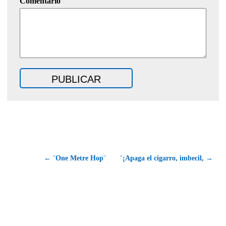
Comentario
← ¨One Metre Hop¨
¨¡Apaga el cigarro, imbecil, →