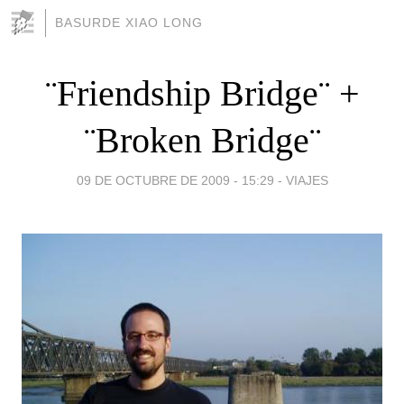
BASURDE XIAO LONG
¨Friendship Bridge¨ +
¨Broken Bridge¨
09 DE OCTUBRE DE 2009 - 15:29
-
VIAJES