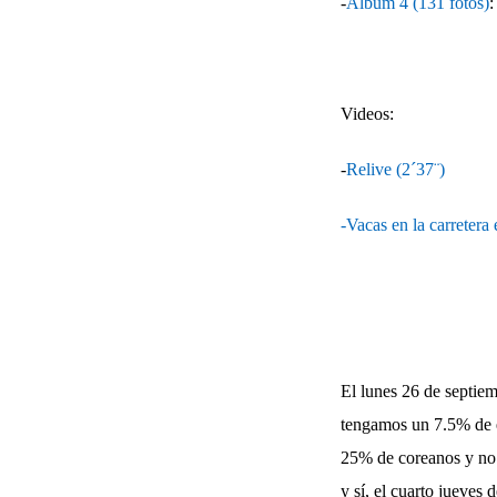
-
Álbum 4 (131 fotos)
:
Videos:
-
Relive (2´37¨)
-Vacas en la carretera
El lunes 26 de septiem
tengamos un 7.5% de es
25% de coreanos y no 
y sí, el cuarto jueves