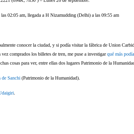
22221 (694K, 7h50´) – Lunes 26 de septiembre.
 las 02:05 am, llegada a H Nizamudding (Delhi) a las 09:55 am
palmente conocer la ciudad, y si podía visitar la fábrica de Union Carbi
 vez comprados los billetes de tren, me puse a investigar
qué más podía
chas cosas para ver, entre ellas dos lugares Patrimonio de la Humanida
 de Sanchi
(Patrimonio de la Humanidad).
Udaigiri
.