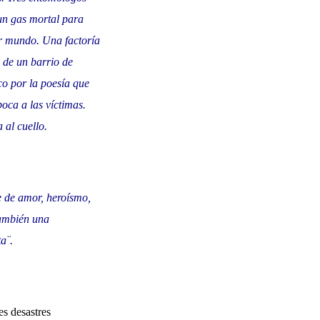
un gas mortal para
er mundo. Una factoría
s de un barrio de
co por la poesía que
oca a las víctimas.
 al cuello.
e de amor, heroísmo,
también una
a¨.
es desastres