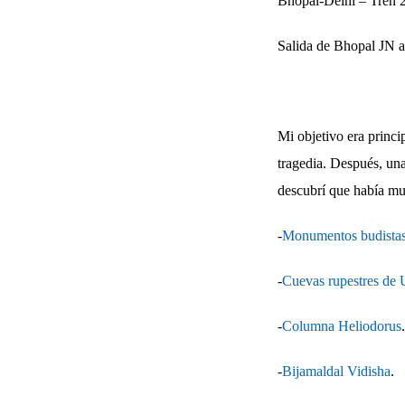
Bhopal-Delhi – Tren 
Salida de Bhopal JN a
Mi objetivo era princi
tragedia. Después, una
descubrí que había mu
-
Monumentos budistas
-
Cuevas rupestres de 
-
Columna Heliodorus
.
-
Bijamaldal Vidisha
.