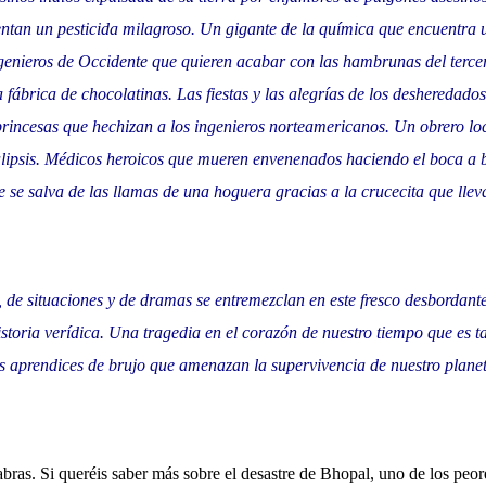
ntan un pesticida milagroso. Un gigante de la química que encuentra 
ngenieros de Occidente que quieren acabar con las hambrunas del terc
fábrica de chocolatinas. Las fiestas y las alegrías de los desheredado
rincesas que hechizan a los ingenieros norteamericanos. Un obrero lo
ipsis. Médicos heroicos que mueren envenenados haciendo el boca a b
se salva de las llamas de una hoguera gracias a la crucecita que lleva
, de situaciones y de dramas se entremezclan en este fresco desbordant
istoria verídica. Una tragedia en el corazón de nuestro tiempo que es 
os aprendices de brujo que amenazan la supervivencia de nuestro planet
labras. Si queréis saber más sobre el desastre de Bhopal, uno de los peor