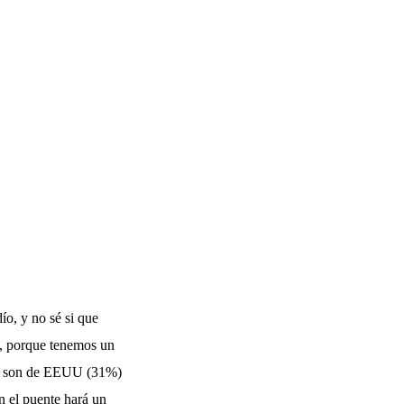
ío, y no sé si que
o, porque tenemos un
tes son de EEUU (31%)
n el puente hará un