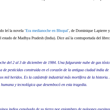
o leí la novela ¨
Era medianoche en Bhopal
¨, de Dominique Lapierre y
 el estado de Madhya Pradesh (India). Dice así la contraportada del libro:
oche del 2 al 3 de diciembre de 1984. Una fulgurante nube de gas tóxi
a de pesticidas construida en el corazón de la antigua ciudad india de
s mil heridos. Es la catástrofe industrial más mortífera de la historia. 
 humana y tecnológica que desembocó en esta tragedia.
inos indios expulsada de su tierra por enjambres de pulgones asesino