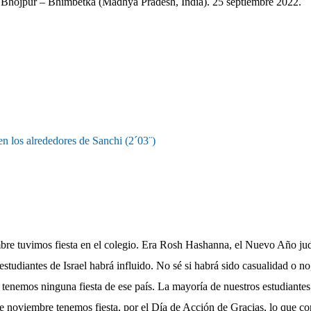
 Bhojpur – Bhimbetka (Madhya Pradesh, India). 25 septiembre 2022.
 en los alrededores de Sanchi (2´03¨)
bre tuvimos fiesta en el colegio. Era Rosh Hashanna, el Nuevo Año jud
tudiantes de Israel habrá influido. No sé si habrá sido casualidad o n
tenemos ninguna fiesta de ese país. La mayoría de nuestros estudian
 de noviembre tenemos fiesta, por el Día de Acción de Gracias, lo que co